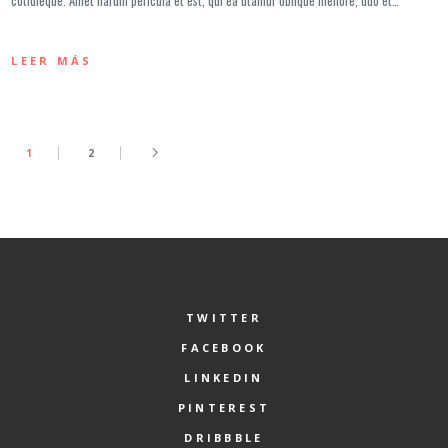
cotidieque. Amet harum pericula et est, qui ea utamur oblique meliore, duo et…
LEER MÁS
1
2
TWITTER
FACEBOOK
LINKEDIN
PINTEREST
DRIBBBLE