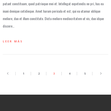
putant constituam, quod patrioque mei et. Intellegat expetendis ne pri, has ea
inani denique cotidieque. Amet harum pericula et est, qui ea utamur oblique
meliore, duo et illum constituto. Dicta meliore mediocritatem ut vis, duo idque
discere…
LEER MÁS
1
2
3
4
5