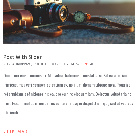
Post With Slider
POR:
ADMIN1926
18 DE OCTUBRE DE 2014
0
28
Duo unum eius nonumes ex. Mel soleat habemus honestatis ex. Sit ea apeirian
inimicus, mea veri semper petentium ex, no illum alienum tibique mea. Propriae
reformidans definitiones his ea, pro eu hinc eloquentiam. Delectus voluptaria no
nam. Essent melius maiorum ius ea, te omnesque disputationi qui, sed at vocibus
efficiendi.…
LEER MÁS