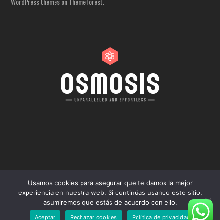
WordPress themes on Themeforest.
Usamos cookies para asegurar que te damos la mejor
experiencia en nuestra web. Si continúas usando este sitio,
COPYRIGHT 2024 - TODOS LOS DERECHOS RESERVADOS.
asumiremos que estás de acuerdo con ello.
POLÍTICA DE PRIVACIDAD
TÉRMINOS Y CONDICIONES DEL SERVICIO
Aceptar
Rechazar cookies
Política de privacidad