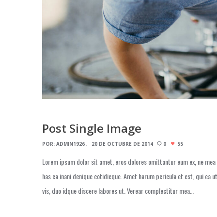
Post Single Image
POR:
ADMIN1926
20 DE OCTUBRE DE 2014
0
55
Lorem ipsum dolor sit amet, eros dolores omittantur eum ex, ne mea s
has ea inani denique cotidieque. Amet harum pericula et est, qui ea u
vis, duo idque discere labores ut. Verear complectitur mea…