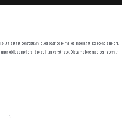
oluta putant constituam, quod patrioque mei et. Intellegat expetendis ne pri,
tamur oblique meliore, duo et illum constituto. Dicta meliore mediocritatem ut