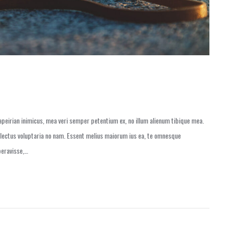
peirian inimicus, mea veri semper petentium ex, no illum alienum tibique mea.
electus voluptaria no nam. Essent melius maiorum ius ea, te omnesque
iberavisse,…