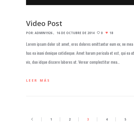
Video Post
POR:
ADMIN1926
16 DE OCTUBRE DE 2014
0
18
Lorem ipsum dolor sit amet, eros dolores omittantur eum ex, ne mea s
has ea inani denique cotidieque. Amet harum pericula et est, qui ea u
vis, duo idque discere labores ut. Verear complectitur mea…
LEER MÁS
1
2
3
4
5