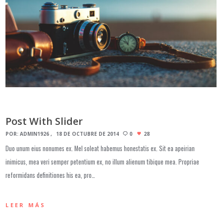
Post With Slider
POR:
ADMIN1926
18 DE OCTUBRE DE 2014
0
28
Duo unum eius nonumes ex. Mel soleat habemus honestatis ex. Sit ea apeirian
inimicus, mea veri semper petentium ex, no illum alienum tibique mea. Propriae
reformidans definitiones his ea, pro…
LEER MÁS